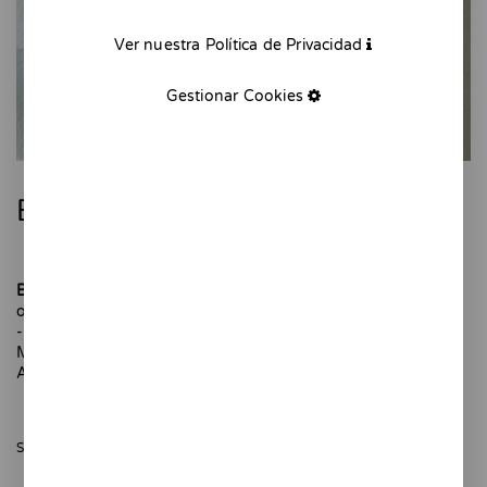
Ver nuestra Política de Privacidad
Gestionar Cookies
Botijo azul
Botijo azul
es una pieza de cerámica para decorar tu cocina
o rincón favorito de la casa.
-
Modelado y pintado a mano. Pieza única.
Altura: 10 cm
SÓLO QUEDAN 1 UNIDADES