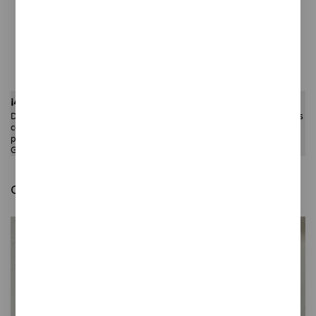
Precio unitario
Cantidad
22,00 €
COMPRAR
¡Atención! ¡Solo envíos hasta el 24 de abril!
Del 26 de abril al 31 de mayo no habrán envíos. Podéis hacer vuestras
compras pero no las recibiréis hasta mayo. Si estáis en Barcelona
podéis pasar por mi estudio, en Biada 6, local 2.
Gracias y disculpad las molestias :)
Quizás te guste también: