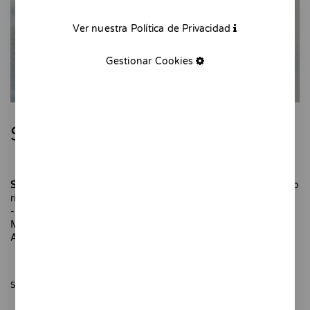
Ver nuestra Política de Privacidad
Gestionar Cookies
Sifón de cerámica azul
Sifón azul
es una pieza de cerámica para decorar tu cocina o
rincón favorito de la casa.
-
Modelado y pintado a mano. Pieza única.
Altura: 13 cm
SÓLO QUEDAN 1 UNIDADES