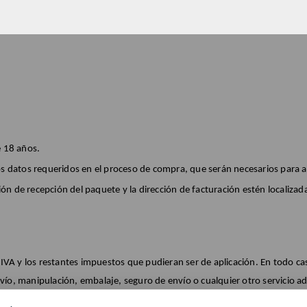
e 18 años.
s los datos requeridos en el proceso de compra, que serán necesarios para
ión de recepción del paquete y la dirección de facturación estén localizad
l IVA y los restantes impuestos que pudieran ser de aplicación. En todo ca
vío, manipulación, embalaje, seguro de envío o cualquier otro servicio a
ión serán comunicados al Usuario antes de formalizar la compra.