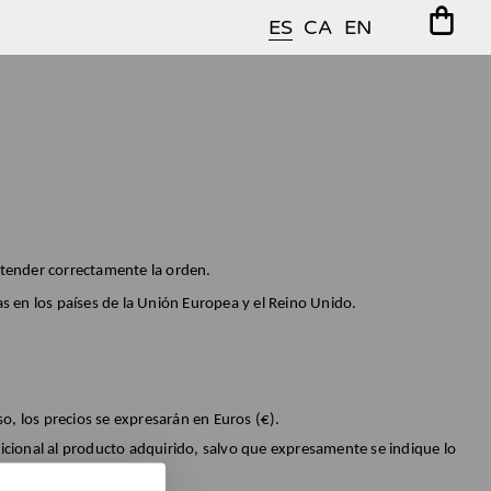
ES
CA
EN
 atender correctamente la orden.
as en los países de la Unión Europea y el Reino Unido.
so, los precios se expresarán en Euros (€).
dicional al producto adquirido, salvo que expresamente se indique lo