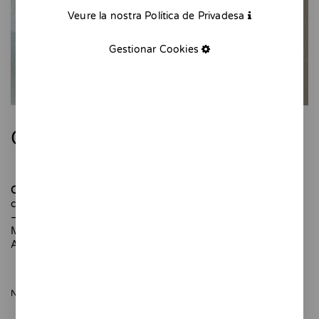
Veure la nostra Política de Privadesa
Gestionar Cookies
Càntir blau
Càntir blau
és una peça de ceràmica per decorar la teva
cuina o el teu racó preferit de casa.
–
Modelat i pintada a mà. Peça única.
Alçada: 10 cm
NOMÉS QUEDEN 1 UNITATS