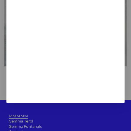
Sifó de cerámica blau
40,00 €
MMMMM
Gemma Terol
Gemma Fontanals