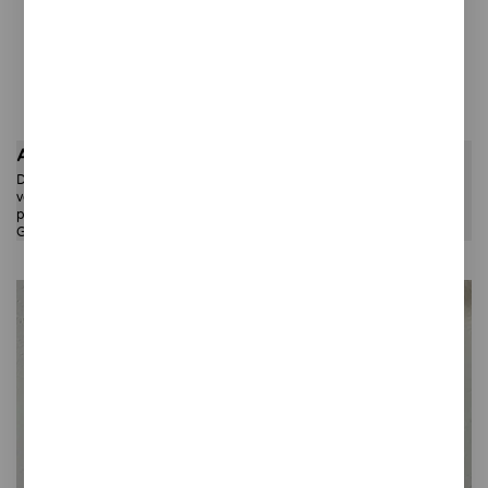
Preu unitari
Quantitat
22,00 €
COMPRAR
Atenció! Només enviaments fins el 24 d'abril!
Del 26 d’abril al 31 de maig no hi haurà enviaments. Podeu fer les
vostres compres, però no les rebreu fins al maig. Si sou a Barcelona,
podeu passar pel meu estudi, a Biada 6, local 2.
Gràcies i disculpeu les molèsties :)