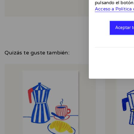
pulsando el botón
Acceso a Política 
Aceptar t
Quizás te guste también: