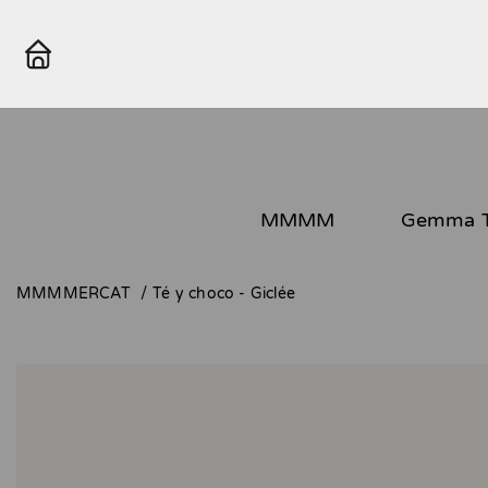
MMMM
Gemma T
MMMMERCAT
Té y choco - Giclée