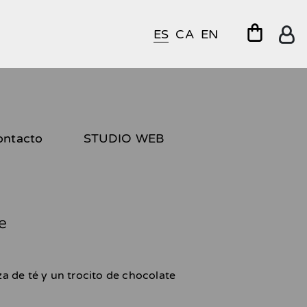
ES
CA
EN
ontacto
STUDIO WEB
e
 de té y un trocito de chocolate