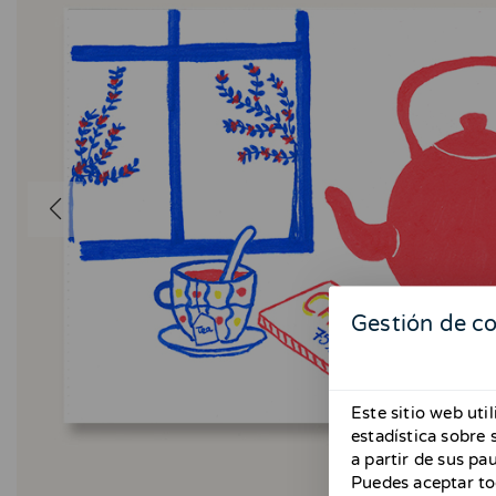
Gestión de c
Este sitio web uti
estadística sobre
a partir de sus pa
Puedes aceptar to