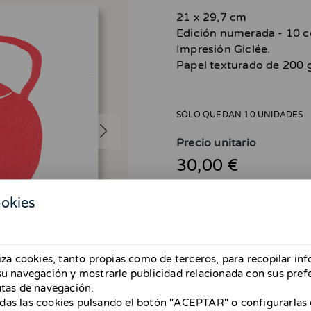
21 x 29,7 cm
Edición numerada - 10 c
Impresión Giclée.
Papel texturado de 200 
SÓLO QUEDAN 10 UNIDADES
Precio unitario
30,00 €
ookies
¡Atención! ¡Solo envíos ha
liza cookies, tanto propias como de terceros, para recopilar in
 su navegación y mostrarle publicidad relacionada con sus pref
Del 26 de abril al 31 de mayo no
hasta mayo. Si estáis en Barcelon
utas de navegación.
Gracias y disculpad las molestias 
das las cookies pulsando el botón "ACEPTAR" o configurarlas 