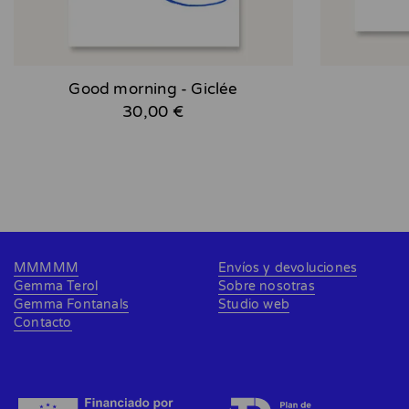
Good morning - Giclée
30,00 €
MMMMM
Envíos y devoluciones
Gemma Terol
Sobre nosotras
Gemma Fontanals
Studio web
Contacto