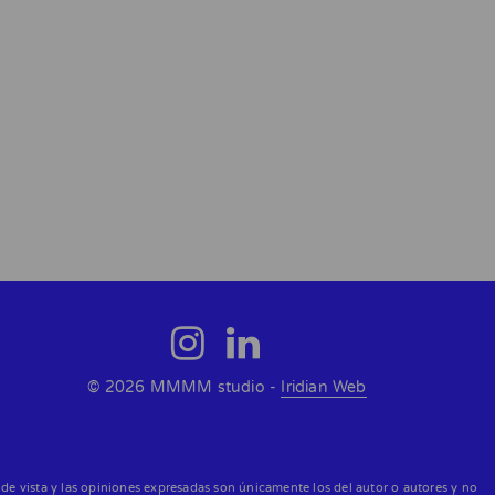
© 2026 MMMM studio -
Iridian Web
e vista y las opiniones expresadas son únicamente los del autor o autores y no