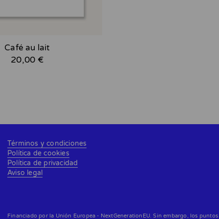
Café au lait
20,00 €
Términos y condiciones
Política de cookies
Política de privacidad
Aviso legal
Financiado por la Unión Europea - NextGenerationEU. Sin embargo, los puntos d