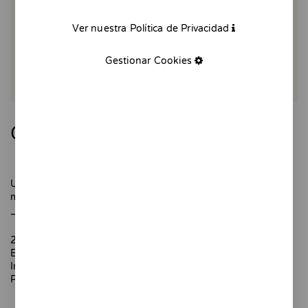
Ver nuestra Política de Privacidad
Gestionar Cookies
Good morning - Giclée
Un café de cafetera italiana y un croissant para alegrar la
mañana
_
21 x 29,7 cm
Edición numerada - 10 copias
Impresión Giclée.
Papel texturado de 200 gr