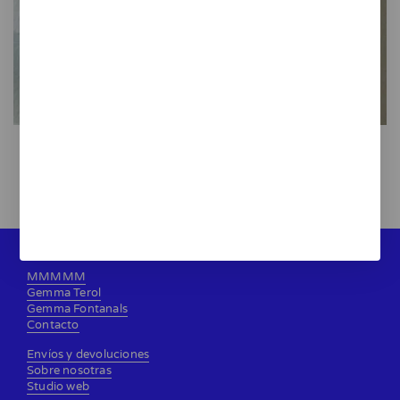
Botijo azul
22,00 €
MMMMM
Gemma Terol
Gemma Fontanals
Contacto
Envíos y devoluciones
Sobre nosotras
Studio web