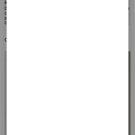
¡Atención! ¡Solo envíos hasta el 24 de abril!
Del 26 de abril al 31 de mayo no habrán envíos. Podéis hacer vuestras
compras pero no las recibiréis hasta mayo. Si estáis en Barcelona
podéis pasar por mi estudio, en Biada 6, local 2.
Gracias y disculpad las molestias :)
Quizás te guste también: