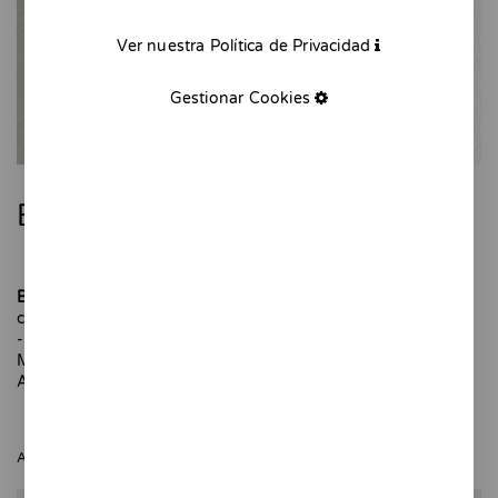
Ver nuestra Política de Privacidad
Gestionar Cookies
Botijo azul y rojo
Botijo azul y rojo
es una pieza de cerámica para decorar tu
cocina o rincón favorito de la casa.
-
Modelado y pintado a mano. Pieza única.
Altura: 9 cm
AGOTADO