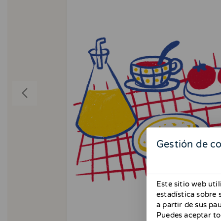
Gestión de c
Este sitio web uti
estadística sobre
a partir de sus pa
Puedes aceptar to