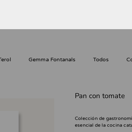
erol
Gemma Fontanals
Todos
C
Pan con tomate
Colección de gastronomía
esencial de la cocina cat