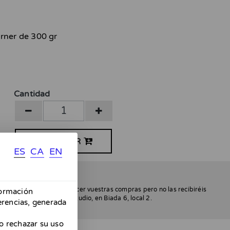
rner de 300 gr
Cantidad
COMPRAR
ES
CA
EN
sta el 24 de abril!
 habrán envíos. Podéis hacer vuestras compras pero no las recibiréis
formación
a podéis pasar por mi estudio, en Biada 6, local 2.
erencias, generada
:)
o rechazar su uso