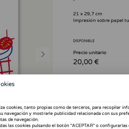
-
21 x 29,7 cm
Impresión sobre papel tu
DISPONIBLE
Precio unitario
20,00 €
ookies
¡Atención! ¡Solo envíos ha
Del 26 de abril al 31 de mayo no
liza cookies, tanto propias como de terceros, para recopilar in
hasta mayo. Si estáis en Barcelon
 su navegación y mostrarle publicidad relacionada con sus pref
Gracias y disculpad las molestias 
utas de navegación.
das las cookies pulsando el botón "ACEPTAR" o configurarlas 