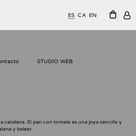
ES
CA
EN
ontacto
STUDIO WEB
 catalana. El pan con tomate es una joya sencilla y
alana y balear.