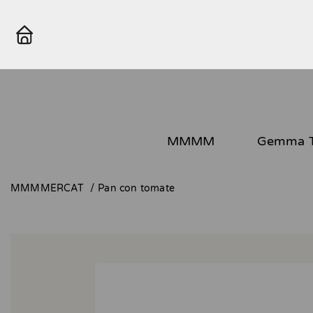
MMMM
Gemma T
MMMMERCAT
Pan con tomate