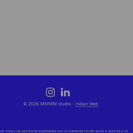
© 2026 MMMM studio -
Iridian Web
e vista y las opiniones expresadas son únicamente los del autor o autores y no