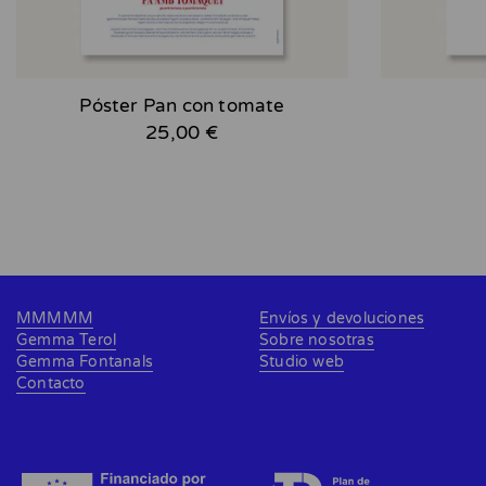
Póster Pan con tomate
25,00 €
MMMMM
Envíos y devoluciones
Gemma Terol
Sobre nosotras
Gemma Fontanals
Studio web
Contacto