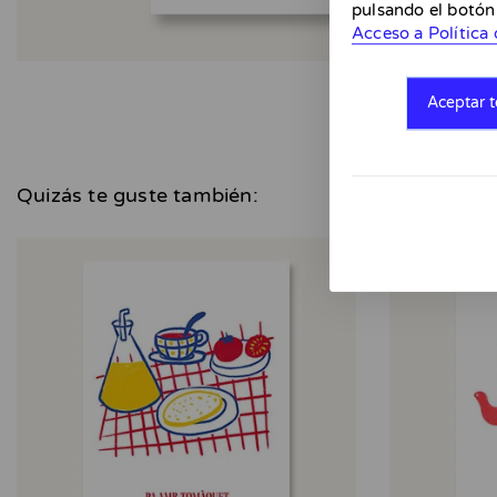
pulsando el botón
Acceso a Política 
Aceptar t
Quizás te guste también: