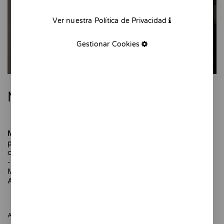
Ver nuestra Política de Privacidad
Gestionar Cookies
Móvil café cuadros
Móvil café
es una pieza de cerámica para decorar formada
por tres piezas; la cafetera italiana, la taza de café y el
croissant.
-
Modelado y pintado a mano. Pieza única.
Altura: 33 cm
AGOTADO