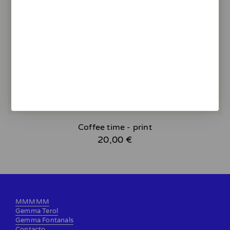
Coffee time - print
20,00 €
MMMMM
Gemma Terol
Gemma Fontanals
Contacto