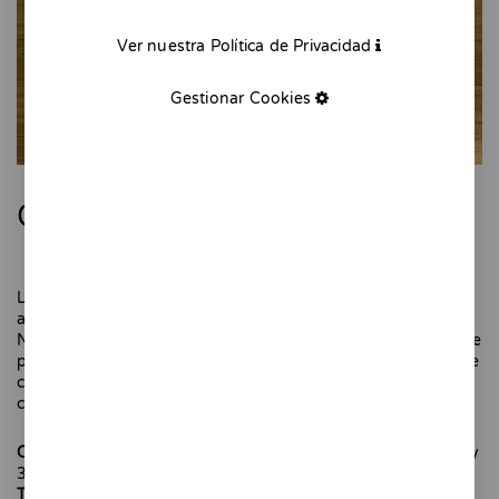
Ver nuestra Política de Privacidad
Gestionar Cookies
Calcetines Sirena
Los calcetines de la novela “No ho sé sigue’m-ho tu” de la
actriz y escritora Agnès Busquets, publicada por Editorial
Navona. El diseño se ha realizado a partir de la ilustración de
portada que realicé para la novela. Son combinados, uno de
cada, pero si prefieres los dos iguales indícalo en
comentarios.
Composición
82% de algodón orgánico, 15% de poliamida y
3% de elastano
Talla única
(38-43)