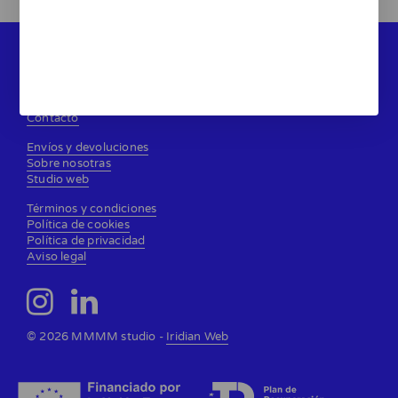
MMMMM
Gemma Terol
Gemma Fontanals
Contacto
Envíos y devoluciones
Sobre nosotras
Studio web
Términos y condiciones
Política de cookies
Política de privacidad
Aviso legal
© 2026 MMMM studio -
Iridian Web