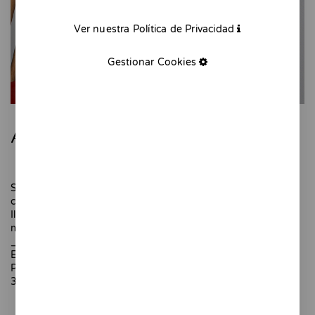
Ver nuestra Política de Privacidad
Gestionar Cookies
Arengades - serigrafía
Siempre me han gustado las sardinas bien ordenadas en
cajas redondas de madera.
Ilustración impresa en dos colores a través de serigrafía
manual.
_
Edición limitada de 10 unidades.
Papel de 300 gr.
35 x 35 cm.