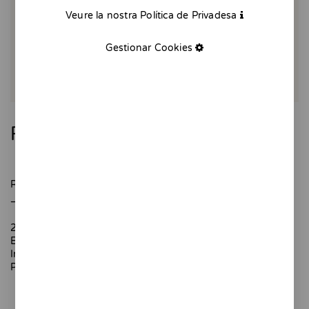
Veure la nostra Política de Privadesa
Gestionar Cookies
Rain - Giclée
Rainy afternoons drawing
_
21 x 29,7 cm
Edició numerada - 10 còpies
Impressió Giclée
Paper texturat de 200 gr