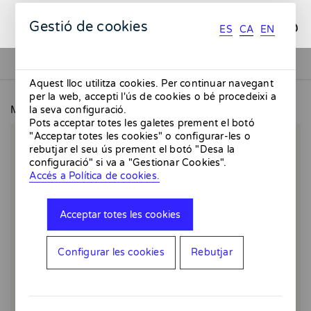
ES
CA
EN
Gestió de cookies
ES
CA
EN
Aquest lloc utilitza cookies. Per continuar navegant
per la web, accepti l'ús de cookies o bé procedeixi a
MMMMERCAT
Rain - Giclée
la seva configuració.
Pots acceptar totes les galetes prement el botó
"Acceptar totes les cookies" o configurar-les o
rebutjar el seu ús prement el botó "Desa la
configuració" si va a "Gestionar Cookies".
Accés a Política de cookies.
Acceptar totes les cookies
Configurar les cookies
Rebutjar