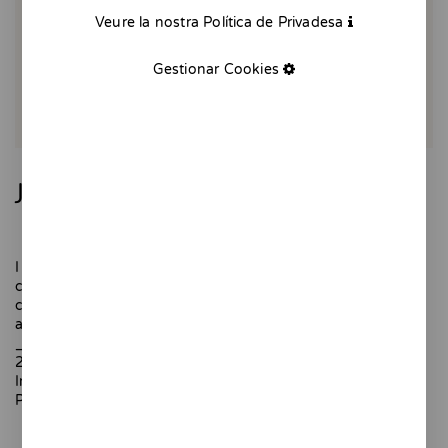
Veure la nostra Política de Privadesa
Gestionar Cookies
Juny
I va arribar el juny del 2020 i vam veure que podíem
començar a respirar una mica d'aire pur després de mesos
confinats, però el nostre balcó havia esdevingut un refugi
agradable.
_
20 x 25 cm.
Impressió digital.
Paper texturat de 320 gr.