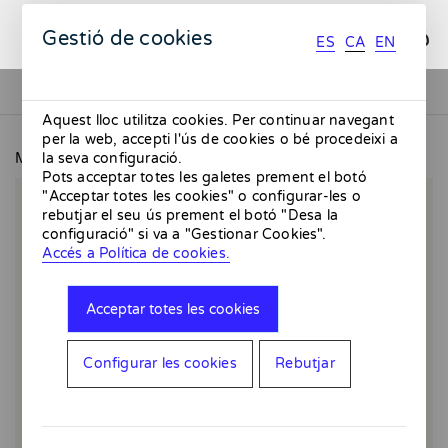
ES
CA
EN
Gestió de cookies
ES
CA
EN
Aquest lloc utilitza cookies. Per continuar navegant
per la web, accepti l'ús de cookies o bé procedeixi a
MMMMERCAT
Juny
la seva configuració.
Pots acceptar totes les galetes prement el botó
"Acceptar totes les cookies" o configurar-les o
rebutjar el seu ús prement el botó "Desa la
configuració" si va a "Gestionar Cookies".
Accés a Política de cookies.
Acceptar totes les cookies
Configurar les cookies
Rebutjar