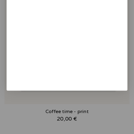
Coffee time - print
20,00 €