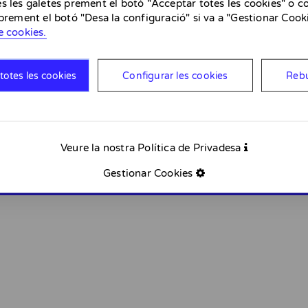
s les galetes prement el botó "Acceptar totes les cookies" o co
 prement el botó "Desa la configuració" si va a "Gestionar Cooki
e cookies.
Termes i condicions
Política de cookies
Política de privacitat
totes les cookies
Configurar les cookies
Rebu
Avís legal
Finançat per la Unió Europea - NextGenerationEU. Tot i això, els punts de vista i
Veure la nostra Política de Privadesa
necessàriament els de la Unió Europea o la Comissió Europea. Ni la Unió Europ
Gestionar Cookies