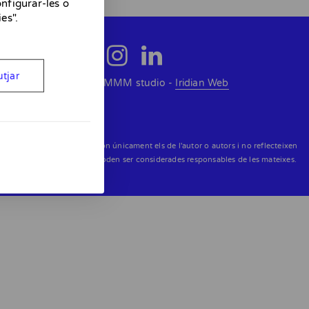
nfigurar-les o
es".
tjar
© 2026 MMMM studio -
Iridian Web
 les opinions expressades són únicament els de l'autor o autors i no reflecteixen
ea ni la Comissió Europea poden ser considerades responsables de les mateixes.