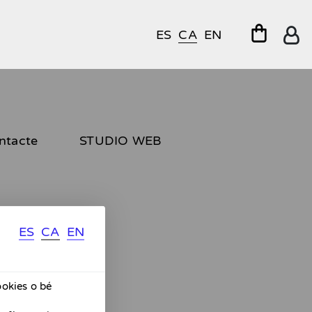
ES
CA
EN
ntacte
STUDIO WEB
ES
CA
EN
ookies o bé