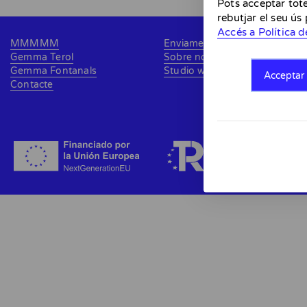
Pots acceptar tote
rebutjar el seu ús
Accés a Política d
MMMMM
Enviaments i devolucions
Gemma Terol
Sobre nosaltres
Gemma Fontanals
Studio web
Acceptar 
Contacte