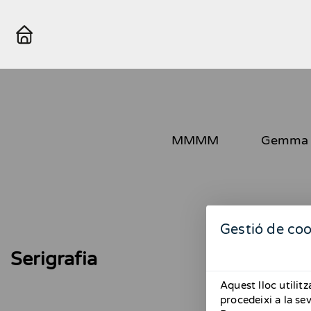
MMMM
Gemma 
Gestió de coo
Serigrafia
Aquest lloc utilit
procedeixi a la se