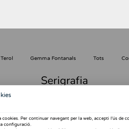
Terol
Gemma Fontanals
Tots
Co
Serigrafia
No hi ha resultats disponibles
kies
za cookies. Per continuar navegant per la web, accepti l'ús de c
va configuració.