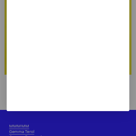
Zine Spice
3,00 €
MMMMM
Gemma Terol