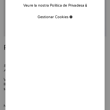
Veure la nostra Política de Privadesa
Gestionar Cookies
Print Spice Vestidor
Serigrafia a 3 tintes
A3 (42 x 21cm)
Victoria, Geri, Emma, Mel B i Mel C posant guapíssimes.
Il·lustració extreta del zine
Viva Forever
, basada en la
sessió fotogràfica per a Rolling Stone de 1997.
NOMÉS QUEDEN 10 UNITATS