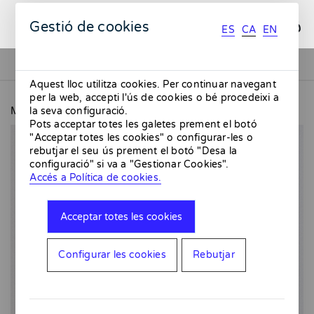
ES
CA
EN
Gestió de cookies
ES
CA
EN
Aquest lloc utilitza cookies. Per continuar navegant
per la web, accepti l'ús de cookies o bé procedeixi a
MMMMERCAT
Print Spice Vestidor
la seva configuració.
Pots acceptar totes les galetes prement el botó
"Acceptar totes les cookies" o configurar-les o
rebutjar el seu ús prement el botó "Desa la
configuració" si va a "Gestionar Cookies".
Accés a Política de cookies.
Acceptar totes les cookies
Configurar les cookies
Rebutjar