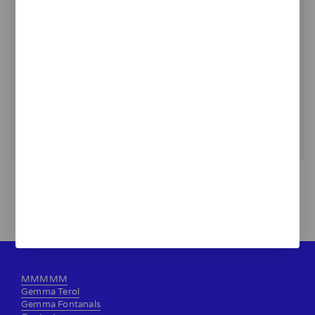
Setembre
20,00 €
MMMMM
Gemma Terol
Gemma Fontanals