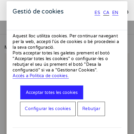
ES
CA
EN
Gestió de cookies
ES
CA
EN
Aquest lloc utilitza cookies. Per continuar navegant
per la web, accepti l'ús de cookies o bé procedeixi a
MMMMERCAT
Passeig
la seva configuració.
Pots acceptar totes les galetes prement el botó
"Acceptar totes les cookies" o configurar-les o
rebutjar el seu ús prement el botó "Desa la
configuració" si va a "Gestionar Cookies".
Accés a Política de cookies.
Acceptar totes les cookies
Configurar les cookies
Rebutjar