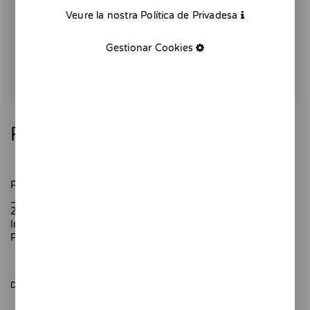
Veure la nostra Política de Privadesa
Gestionar Cookies
Passeig
Passeig molt gos. Qui porta a qui?
_
20 x 20 cm.
Impressió digital.
Paper texturat de 320 gr
DISPONIBLE