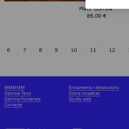
Plats "Bon dia"
85,00 €
6
7
8
9
10
11
12
MMMMM
Enviaments i devolucions
Gemma Terol
Sobre nosaltres
Gemma Fontanals
Studio web
Contacte