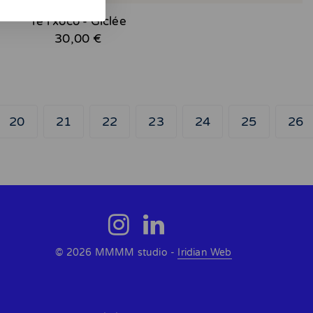
Te i xoco - Giclée
30,00 €
20
21
22
23
24
25
26
© 2026 MMMM studio -
Iridian Web