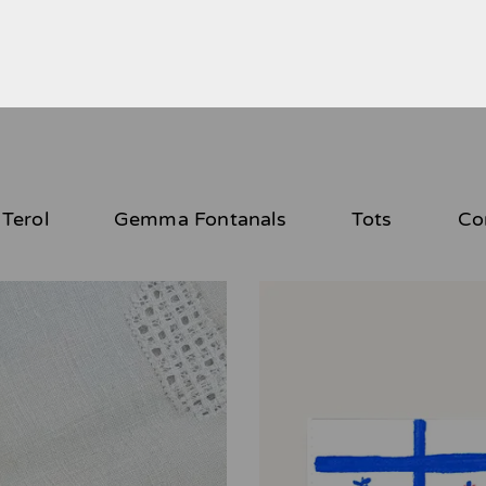
Terol
Gemma Fontanals
Tots
Co