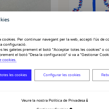
kies
za cookies. Per continuar navegant per la web, accepti l'ús de c
va configuració.
s les galetes prement el botó "Acceptar totes les cookies" o co
 prement el botó "Desa la configuració" si va a "Gestionar Cooki
e cookies.
totes les cookies
Configurar les cookies
Rebu
Veure la nostra Política de Privadesa