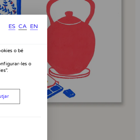
ES
CA
EN
ookies o bé
nfigurar-les o
es".
tjar