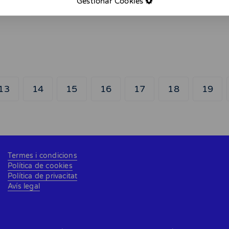
Gestionar Cookies
13
14
15
16
17
18
19
Termes i condicions
Política de cookies
Política de privacitat
Avís legal