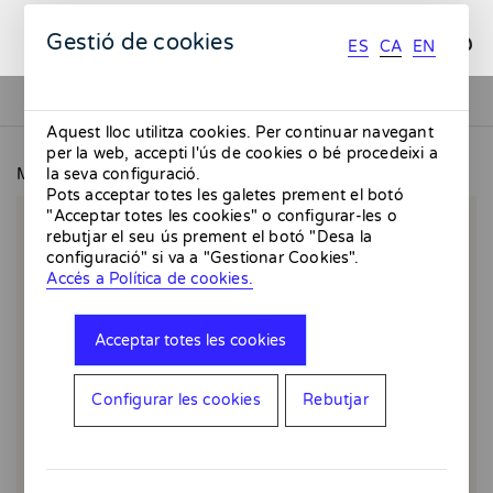
ES
CA
EN
Gestió de cookies
ES
CA
EN
Aquest lloc utilitza cookies. Per continuar navegant
per la web, accepti l'ús de cookies o bé procedeixi a
MMMMERCAT
Esmorzar de camp
la seva configuració.
Pots acceptar totes les galetes prement el botó
"Acceptar totes les cookies" o configurar-les o
rebutjar el seu ús prement el botó "Desa la
configuració" si va a "Gestionar Cookies".
Accés a Política de cookies.
Acceptar totes les cookies
Configurar les cookies
Rebutjar