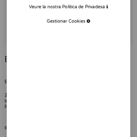
Veure la nostra Política de Privadesa
Gestionar Cookies
Esmorzar de camp
Esmorzars d'agost en el camp, torrades amb oli i tomaca.
20 x 25 cm
Impressió digital.
Paper texturat de 320 gr
ESGOTAT