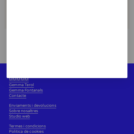
Coffee time - print
20,00 €
MMMMM
Gemma Terol
Gemma Fontanals
Contacte
Enviaments i devolucions
Sobre nosaltres
Studio web
Termes i condicions
Política de cookies